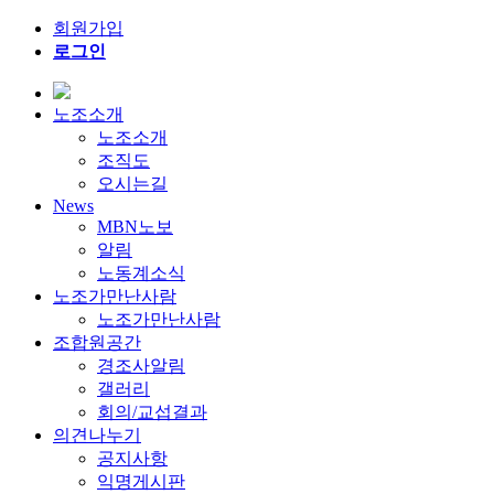
회원가입
로그인
노조소개
노조소개
조직도
오시는길
News
MBN노보
알림
노동계소식
노조가만난사람
노조가만난사람
조합원공간
경조사알림
갤러리
회의/교섭결과
의견나누기
공지사항
익명게시판